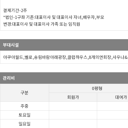
결제기간-2주
*법인-1구좌 기존:대표이사 및 대표이사 자녀,배우자,부모
변경:대표이사 및 대표이사 가족 또는 임직원
부대시설
아쿠아월드,벨로,송림바람아래광장,클럽하우스,8개의연회장,사우나&
관리비
0평형
구분
회원가
대여가
주중
토요일
일요일