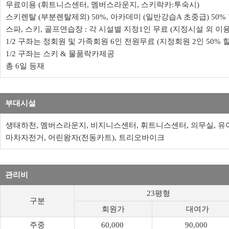
무료이용 (휘트니스센터, 멤버스라운지, 스키락카:투숙시)
스키렌탈 (부분렌탈제외) 50%, 아카데미 (일반강습A 초중급) 50%
스파, 스키, 골프연습장 : 각 시설별 지정1인 무료 (지정시설 외 이용
1/2 구좌는 정회원 및 가족회원 6인 전원무료 (지정회원 2인 50% 
1/2 구좌는 스키 & 물품락카제공
총 6일 등재
부대시설
생태하천, 멤버스라운지, 비지니스센터, 휘트니스센터, 의무실, 유
마차자전거, 어린왕자(전동카트), 트리오바이크
관리비
23평형
구분
회원가
대여가
주중
60,000
90,000