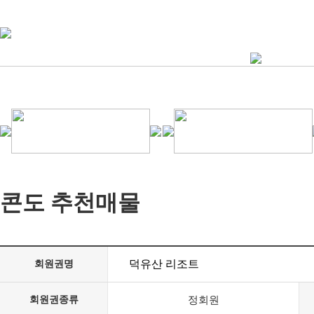
콘도 추천매물
덕유산 리조트
회원권명
회원권종류
정회원