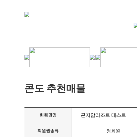
콘도 추천매물
곤지암리조트 테스트
회원권명
회원권종류
정회원