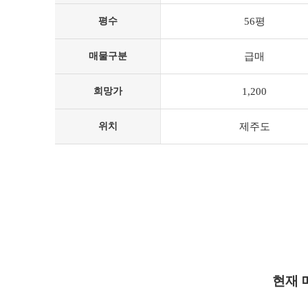
평수
56평
매물구분
급매
희망가
1,200
위치
제주도
현재 