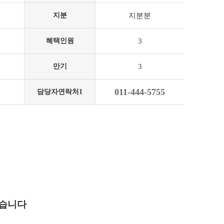
지분
지분분
혜택인원
3
만기
3
011-444-5755
담당자연락처1
있습니다